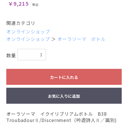
￥9,215
税込
関連カテゴリ
オンラインショップ
オンラインショップ
＞
オーラソーマ ボトル
お買い物を続ける
カートへ進む
数量
カートに入れる
お気に入りに追加
オーラソーマ イクイリブリアムボトル B38
TroubadourⅡ/Discernment（吟遊詩人Ⅱ／識別)