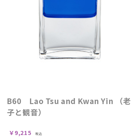
B60 Lao Tsu and Kwan Yin （老
子と観音）
お買い物を続ける
カートへ進む
￥9,215
税込