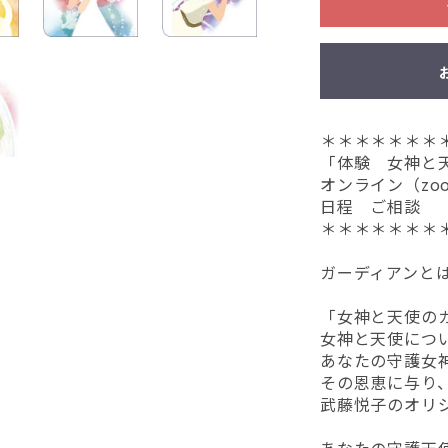
お買い物を続ける
カートへ進む
＊＊＊＊＊＊＊
「体験 女神と
オンライン（zo
日程 ご相談
＊＊＊＊＊＊＊
ガーディアンと
「女神と天使の
女神と天使につ
あなたの守護女
その恩恵に与り
武藤悦子のオリ