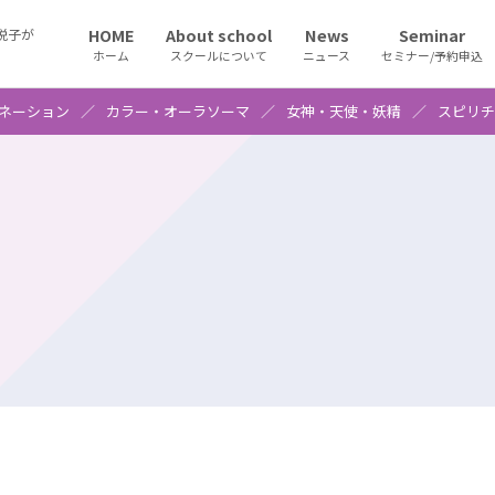
HOME
About school
News
Seminar
悦子が
ホーム
スクールについて
ニュース
セミナー/予約申込
ネーション
カラー・オーラソーマ
女神・天使・妖精
スピリチ