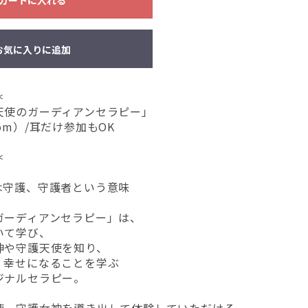
カートに入れる
カラー／オーラソーマ
お気に入りに追加
女神／天使／妖精
＊
スピリチュアル
天使のガーディアンセラピー」
om）/耳だけ参加もOK
タロット/カバラ/占星術
＊
は守護、守護者という意味
瞑想（メディテーション）
ガーディアンセラピー」は、
ハムサ
いて学び、
神や守護天使を知り、
、幸せになることを学ぶ
クリスタル
ジナルセラピー。