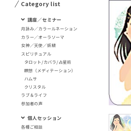
Category list
講座／セミナー
月詠み／カラールネーション
カラー／オーラソーマ
女神／天使／妖精
スピリチュアル
タロット/カバラ/占星術
瞑想（メディテーション）
ハムサ
クリスタル
ラブ＆ライフ
参加者の声
個人セッション
各種ご相談