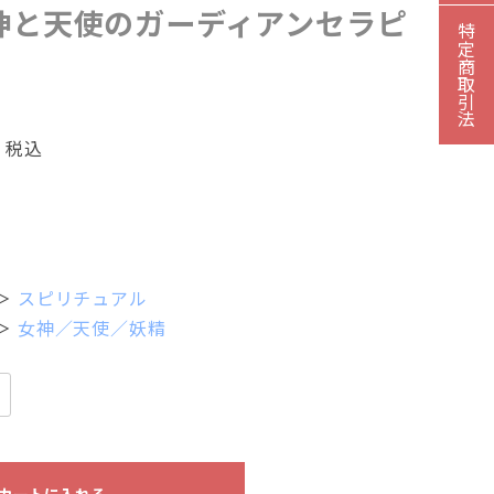
神と天使のガーディアンセラピ
セミナー/予約申込
特定商取引法
Session
個人セッション
Online shop
税込
オンラインショップ
Q&A
よくあるご質問
Contact
お問い合わせ
＞
スピリチュアル
＞
女神／天使／妖精
Category list
講座／セミナー
詠み／カラールネーション