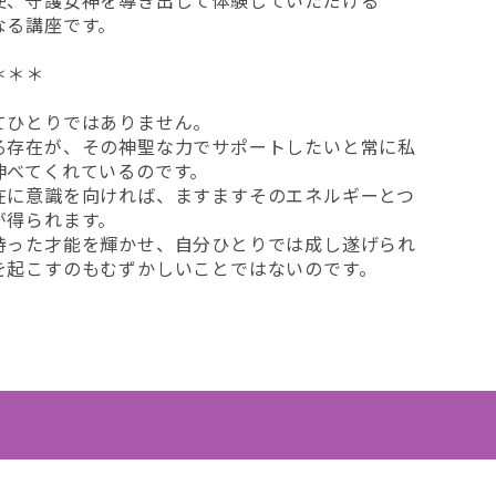
使、守護女神を導き出して体験していただける
ラブ＆ライフ
なる講座です。
参加者の声
＊＊＊
てひとりではありません。
個人セッション
る存在が、その神聖な力でサポートしたいと常に私
伸べてくれているのです。
在に意識を向ければ、ますますそのエネルギーとつ
各種ご相談
が得られます。
持った才能を輝かせ、自分ひとりでは成し遂げられ
を起こすのもむずかしいことではないのです。
カラー／オーラソーマ
タロット／カバラ／占星術
女神／天使
クリスタル