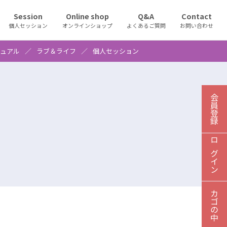
Session
Online shop
Q&A
Contact
個人セッション
オンラインショップ
よくあるご質問
お問い合わせ
ュアル
ラブ＆ライフ
個人セッション
03-6451-7830
会員登録
HOME
ホーム
ログイン
About school
スクールについて
News
カゴの中
ニュース
Seminar